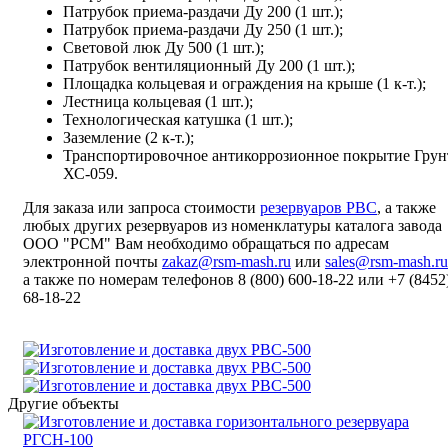
Патрубок приема-раздачи Ду 200 (1 шт.);
Патрубок приема-раздачи Ду 250 (1 шт.);
Световой люк Ду 500 (1 шт.);
Патрубок вентиляционный Ду 200 (1 шт.);
Площадка кольцевая и ограждения на крыше (1 к-т.);
Лестница кольцевая (1 шт.);
Технологическая катушка (1 шт.);
Заземление (2 к-т.);
Транспортировочное антикоррозионное покрытие Грун
ХС-059.
Для заказа или запроса стоимости
резервуаров РВС
, а также
любых других резервуаров из номенклатуры каталога завода
ООО "РСМ" Вам необходимо обращаться по адресам
электронной почты
zakaz@rsm-mash.ru
или
sales@rsm-mash.ru
а также по номерам телефонов 8 (800)
600-18-22
или
+7 (8452
68-18-22
Другие объекты