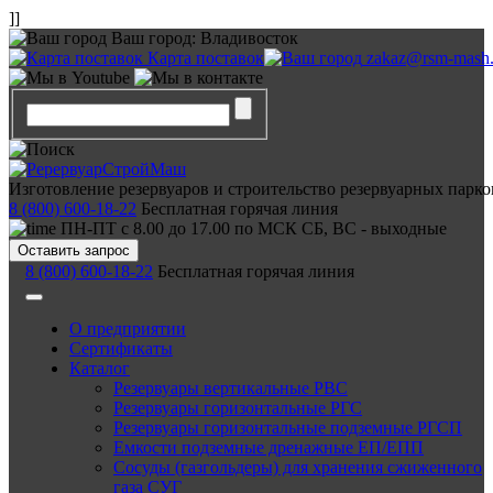
]]
Ваш город:
Владивосток
Карта поставок
zakaz@rsm-mash.
Изготовление резервуаров и строительство резервуарных парко
8 (800) 600-18-22
Бесплатная горячая линия
ПН-ПТ с 8.00 до 17.00 по МСК СБ, ВС - выходные
Оставить запрос
8 (800) 600-18-22
Бесплатная горячая линия
О предприятии
Сертификаты
Каталог
Резервуары вертикальные РВС
Резервуары горизонтальные РГС
Резервуары горизонтальные подземные РГСП
Емкости подземные дренажные ЕП/ЕПП
Сосуды (газгольдеры) для хранения сжиженного
газа СУГ