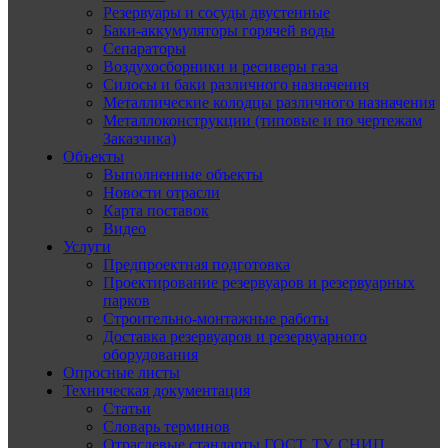
Резервуары и сосуды двустенные
Баки-аккумуляторы горячей воды
Сепараторы
Воздухосборники и ресиверы газа
Силосы и баки различного назначения
Металлические колодцы различного назначения
Металлоконструкции (типовые и по чертежам
Заказчика)
Объекты
Выполненные объекты
Новости отрасли
Карта поставок
Видео
Услуги
Предпроектная подготовка
Проектирование резервуаров и резервуарных
парков
Строительно-монтажные работы
Доставка резервуаров и резервуарного
оборудования
Опросные листы
Техническая документация
Статьи
Словарь терминов
Отраслевые стандарты ГОСТ, ТУ, СНИП